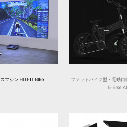
シン HITFIT Bike
ファットバイク型・電動自
E-Bike A